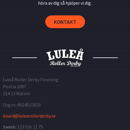
höra av dig så hjälper vi dig.
KONTAKT
Luleå Roller Derby Förening
Postia 1087
214 13 Malmö
Org.nr: 8024515820
board@lulearollerderby.se
Swish:
123 526 21 75