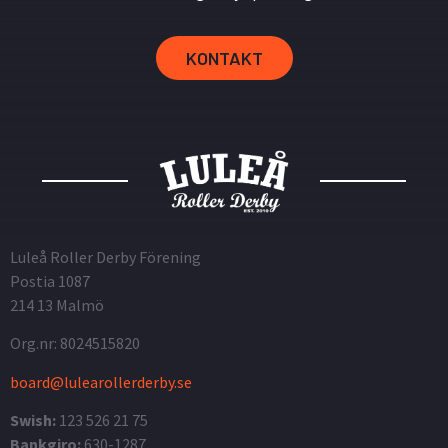
KONTAKT
Luleå Roller Derby Förening
Postia 1087
214 13 Malmö
Org.nr: 8024515820
board@lulearollerderby.se
Swish:
123 526 21 75
Bankgiro:
630-1287